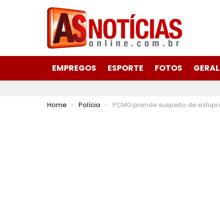
EMPREGOS
ESPORTE
FOTOS
GERAL
You are here:
Home
Polícia
PCMG prende suspeito de estuprar a sobrinha em São José da 